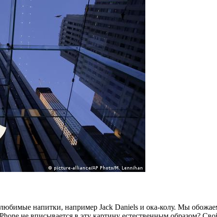
юбимые напитки, например Jack Daniels и ока-колу. Мы обожаем
hone не вписывается в эту картину естественным образом? Свой