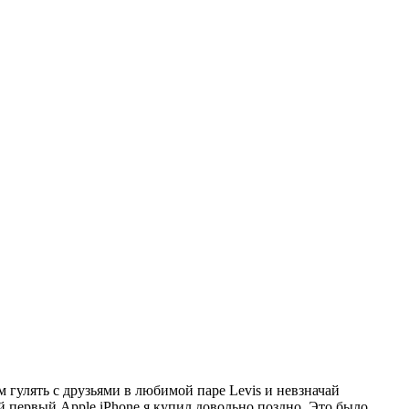
 гулять с друзьями в любимой паре Levis и невзначай
 первый Apple iPhone я купил довольно поздно. Это было,