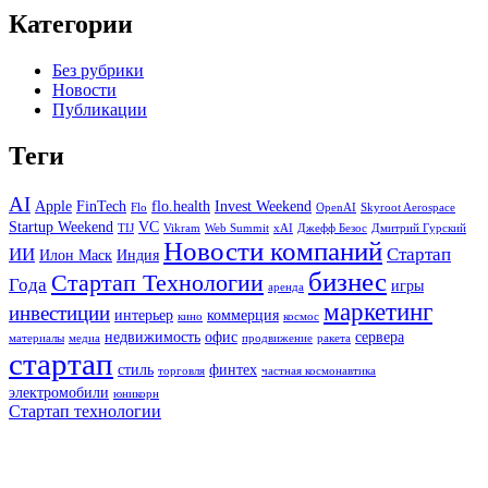
Категории
Без рубрики
Новости
Публикации
Теги
AI
Apple
FinTech
flo.health
Invest Weekend
Flo
OpenAI
Skyroot Aerospace
Startup Weekend
VC
TIJ
Vikram
Web Summit
xAI
Джефф Безос
Дмитрий Гурский
Новости компаний
ИИ
Стартап
Илон Маск
Индия
бизнес
Стартап Технологии
Года
игры
аренда
маркетинг
инвестиции
интерьер
коммерция
кино
космос
недвижимость
офис
сервера
материалы
медиа
продвижение
ракета
стартап
стиль
финтех
торговля
частная космонавтика
электромобили
юникорн
Стартап технологии