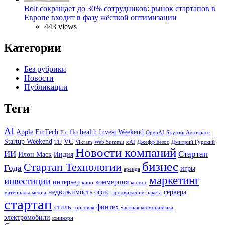
Bolt сокращает до 30% сотрудников: рынок стартапов в
Европе входит в фазу жёсткой оптимизации
443 views
Категории
Без рубрики
Новости
Публикации
Теги
AI
Apple
FinTech
flo.health
Invest Weekend
Flo
OpenAI
Skyroot Aerospace
Startup Weekend
VC
TIJ
Vikram
Web Summit
xAI
Джефф Безос
Дмитрий Гурский
Новости компаний
ИИ
Стартап
Илон Маск
Индия
бизнес
Стартап Технологии
Года
игры
аренда
маркетинг
инвестиции
интерьер
коммерция
кино
космос
недвижимость
офис
сервера
материалы
медиа
продвижение
ракета
стартап
стиль
финтех
торговля
частная космонавтика
электромобили
юникорн