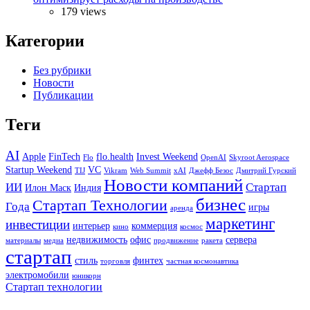
179 views
Категории
Без рубрики
Новости
Публикации
Теги
AI
Apple
FinTech
flo.health
Invest Weekend
Flo
OpenAI
Skyroot Aerospace
Startup Weekend
VC
TIJ
Vikram
Web Summit
xAI
Джефф Безос
Дмитрий Гурский
Новости компаний
ИИ
Стартап
Илон Маск
Индия
бизнес
Стартап Технологии
Года
игры
аренда
маркетинг
инвестиции
интерьер
коммерция
кино
космос
недвижимость
офис
сервера
материалы
медиа
продвижение
ракета
стартап
стиль
финтех
торговля
частная космонавтика
электромобили
юникорн
Стартап технологии