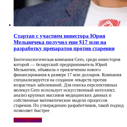
Стартап с участием инвестора Юрия
Мельничека получил еще $17 млн на
разработку препаратов против старения
Биотехнологическая компания Gero, среди инвесторов
которой — беларуский предприниматель Юрий
Мельничек, объявила о привлечении нового
финансирования в размере 17 млн долларов. Компания
специализируется на создании лекарств против
возрастных заболеваний. Для поиска перспективных
молекул Gero использует искусственный интеллект,
анализ крупных массивов медицинских данных и
собственные математические модели процессов
старения. По утверждению разработчиков, такой подход
позволяет быстрее
Читать дальше