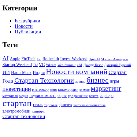
Категории
Без рубрики
Новости
Публикации
Теги
AI
Apple
FinTech
flo.health
Invest Weekend
Flo
OpenAI
Skyroot Aerospace
Startup Weekend
VC
TIJ
Vikram
Web Summit
xAI
Джефф Безос
Дмитрий Гурский
Новости компаний
ИИ
Стартап
Илон Маск
Индия
бизнес
Стартап Технологии
Года
игры
аренда
маркетинг
инвестиции
интерьер
коммерция
кино
космос
недвижимость
офис
сервера
материалы
медиа
продвижение
ракета
стартап
стиль
финтех
торговля
частная космонавтика
электромобили
юникорн
Стартап технологии