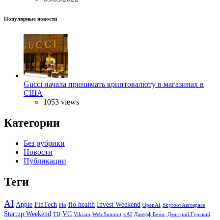
Популярные новости
Gucci начала принимать криптовалюту в магазинах в
США
1053 views
Категории
Без рубрики
Новости
Публикации
Теги
AI
Apple
FinTech
flo.health
Invest Weekend
Flo
OpenAI
Skyroot Aerospace
Startup Weekend
VC
TIJ
Vikram
Web Summit
xAI
Джефф Безос
Дмитрий Гурский