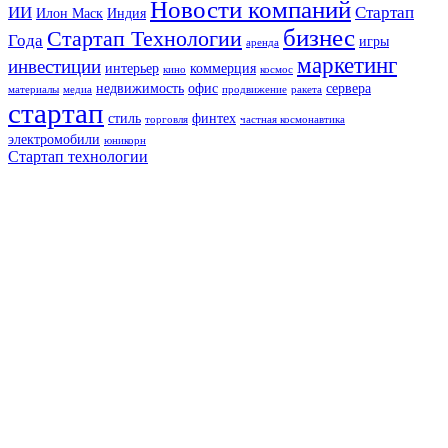
Новости компаний
ИИ
Стартап
Илон Маск
Индия
бизнес
Стартап Технологии
Года
игры
аренда
маркетинг
инвестиции
интерьер
коммерция
кино
космос
недвижимость
офис
сервера
материалы
медиа
продвижение
ракета
стартап
стиль
финтех
торговля
частная космонавтика
электромобили
юникорн
Стартап технологии