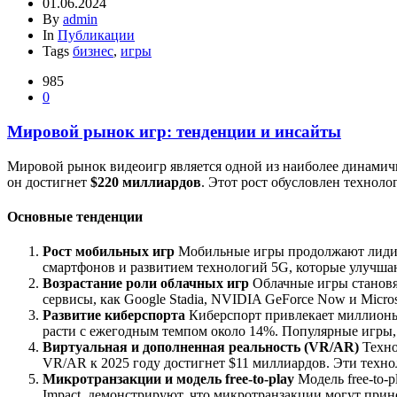
01.06.2024
By
admin
In
Публикации
Tags
бизнес
,
игры
985
0
Мировой рынок игр: тенденции и инсайты
Мировой рынок видеоигр является одной из наиболее динамичн
он достигнет
$220 миллиардов
. Этот рост обусловлен технол
Основные тенденции
Рост мобильных игр
Мобильные игры продолжают лидиро
смартфонов и развитием технологий 5G, которые улучшаю
Возрастание роли облачных игр
Облачные игры становят
сервисы, как Google Stadia, NVIDIA GeForce Now и Micro
Развитие киберспорта
Киберспорт привлекает миллионы з
расти с ежегодным темпом около 14%. Популярные игры, та
Виртуальная и дополненная реальность (VR/AR)
Техно
VR/AR к 2025 году достигнет $11 миллиардов. Эти техн
Микротранзакции и модель free-to-play
Модель free-to-p
Impact, демонстрируют, что микротранзакции могут прин