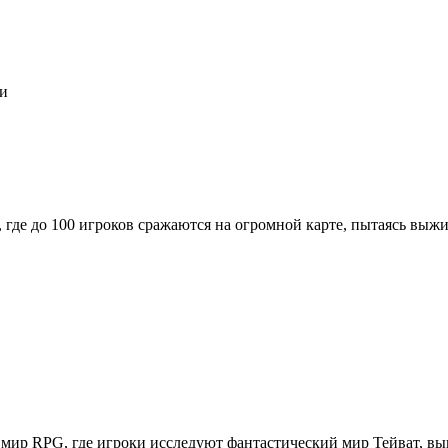
ми
где до 100 игроков сражаются на огромной карте, пытаясь выжи
мир RPG, где игроки исследуют фантастический мир Тейват, вы