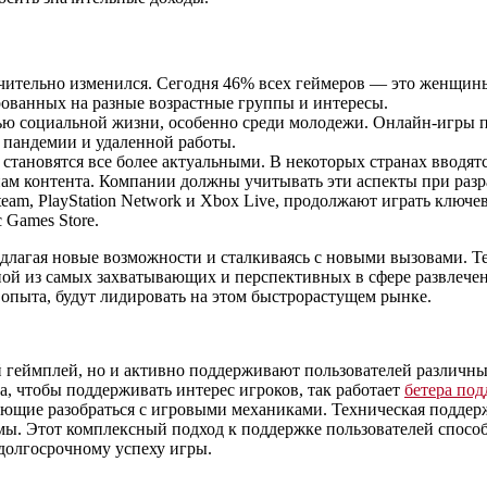
ительно изменился. Сегодня 46% всех геймеров — это женщины, 
рованных на разные возрастные группы и интересы.
ю социальной жизни, особенно среди молодежи. Онлайн-игры п
й пандемии и удаленной работы.
становятся все более актуальными. В некоторых странах вводятс
пам контента. Компании должны учитывать эти аспекты при разр
eam, PlayStation Network и Xbox Live, продолжают играть ключ
 Games Store.
едлагая новые возможности и сталкиваясь с новыми вызовами. 
ной из самых захватывающих и перспективных в сфере развлече
 опыта, будут лидировать на этом быстрорастущем рынке.
 геймплей, но и активно поддерживают пользователей различны
, чтобы поддерживать интерес игроков, так работает
бетера по
ющие разобраться с игровыми механиками. Техническая поддерж
мы. Этот комплексный подход к поддержке пользователей спос
 долгосрочному успеху игры.