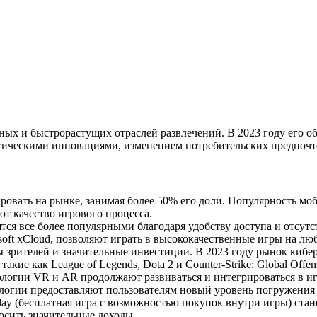
ых и быстрорастущих отраслей развлечений. В 2023 году его объ
огическими инновациями, изменением потребительских предпочт
вать на рынке, занимая более 50% его доли. Популярность мо
т качество игрового процесса.
ся все более популярными благодаря удобству доступа и отсут
soft xCloud, позволяют играть в высококачественные игры на лю
рителей и значительные инвестиции. В 2023 году рынок киберсп
кие как League of Legends, Dota 2 и Counter-Strike: Global Off
логии VR и AR продолжают развиваться и интегрироваться в иг
ологии предоставляют пользователям новый уровень погружения
lay (бесплатная игра с возможностью покупок внутри игры) стано
осить значительные доходы.