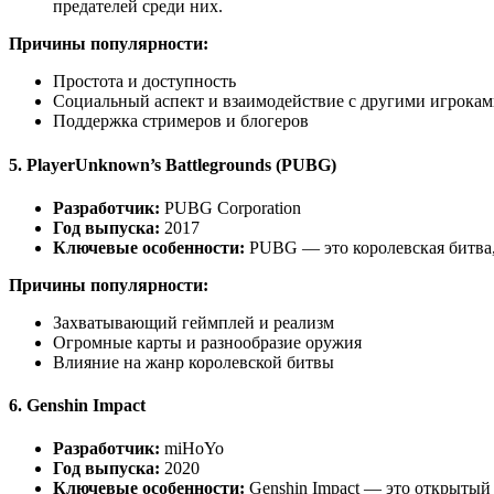
предателей среди них.
Причины популярности:
Простота и доступность
Социальный аспект и взаимодействие с другими игрока
Поддержка стримеров и блогеров
5.
PlayerUnknown’s Battlegrounds (PUBG)
Разработчик:
PUBG Corporation
Год выпуска:
2017
Ключевые особенности:
PUBG — это королевская битва, 
Причины популярности:
Захватывающий геймплей и реализм
Огромные карты и разнообразие оружия
Влияние на жанр королевской битвы
6.
Genshin Impact
Разработчик:
miHoYo
Год выпуска:
2020
Ключевые особенности:
Genshin Impact — это открытый 