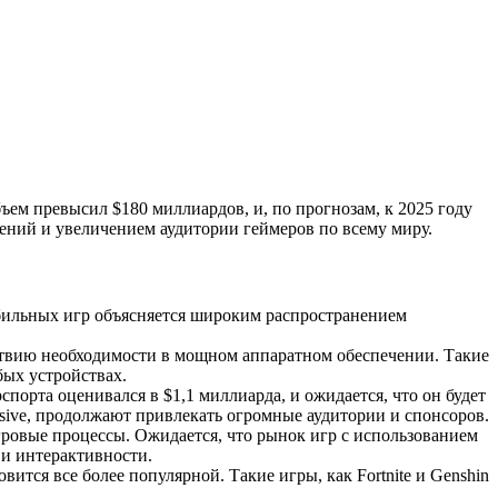
ем превысил $180 миллиардов, и, по прогнозам, к 2025 году
ений и увеличением аудитории геймеров по всему миру.
бильных игр объясняется широким распространением
ствию необходимости в мощном аппаратном обеспечении. Такие
бых устройствах.
орта оценивался в $1,1 миллиарда, и ожидается, что он будет
ensive, продолжают привлекать огромные аудитории и спонсоров.
ровые процессы. Ожидается, что рынок игр с использованием
 и интерактивности.
вится все более популярной. Такие игры, как Fortnite и Genshin