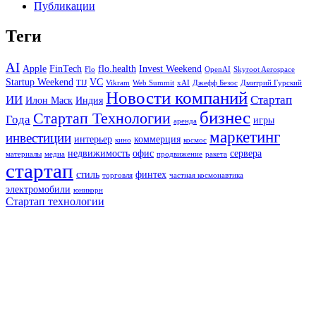
Публикации
Теги
AI
Apple
FinTech
flo.health
Invest Weekend
Flo
OpenAI
Skyroot Aerospace
Startup Weekend
VC
TIJ
Vikram
Web Summit
xAI
Джефф Безос
Дмитрий Гурский
Новости компаний
ИИ
Стартап
Илон Маск
Индия
бизнес
Стартап Технологии
Года
игры
аренда
маркетинг
инвестиции
интерьер
коммерция
кино
космос
недвижимость
офис
сервера
материалы
медиа
продвижение
ракета
стартап
стиль
финтех
торговля
частная космонавтика
электромобили
юникорн
Стартап технологии