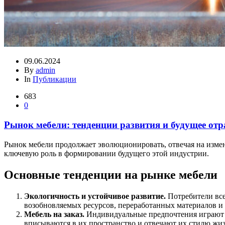
09.06.2024
By
admin
In
Публикации
683
0
Рынок мебели: тенденции развития и будущее отр
Рынок мебели продолжает эволюционировать, отвечая на изме
ключевую роль в формировании будущего этой индустрии.
Основные тенденции на рынке мебели
Экологичность и устойчивое развитие.
Потребители все
возобновляемых ресурсов, переработанных материалов и
Мебель на заказ.
Индивидуальные предпочтения играют вс
вписываются в их пространство и отвечают их стилю жи