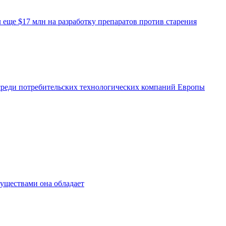
еще $17 млн на разработку препаратов против старения
среди потребительских технологических компаний Европы
муществами она обладает