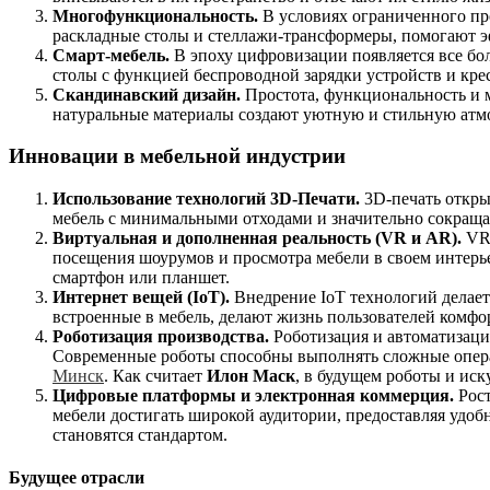
Многофункциональность.
В условиях ограниченного про
раскладные столы и стеллажи-трансформеры, помогают э
Смарт-мебель.
В эпоху цифровизации появляется все бо
столы с функцией беспроводной зарядки устройств и кре
Скандинавский дизайн.
Простота, функциональность и 
натуральные материалы создают уютную и стильную атм
Инновации в мебельной индустрии
Использование технологий 3D-Печати.
3D-печать откры
мебель с минимальными отходами и значительно сокращае
Виртуальная и дополненная реальность (VR и AR).
VR 
посещения шоурумов и просмотра мебели в своем интерье
смартфон или планшет.
Интернет вещей (IoT).
Внедрение IoT технологий делает
встроенные в мебель, делают жизнь пользователей комфор
Роботизация производства.
Роботизация и автоматизаци
Современные роботы способны выполнять сложные операц
Минск
. Как считает
Илон Маск
, в будущем роботы и иск
Цифровые платформы и электронная коммерция.
Рост
мебели достигать широкой аудитории, предоставляя удо
становятся стандартом.
Будущее отрасли