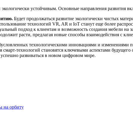
 экологически устойчивым. Основные направления развития вк
витию.
Будет продолжаться развитие экологически чистых матери
пользование технологий VR, AR и IoT станут еще более распро
альный подход к клиентам и возможность создания мебели на 
должит расти, предлагая новые способы взаимодействия с клие
обусловленных технологическими инновациями и изменениями п
смарт-технологий становятся ключевыми аспектами будущего от
 успешно развиваться в новом цифровом мире.
ы на орбиту