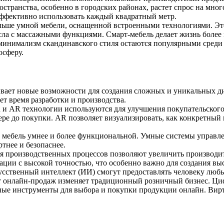
странства, особенно в городских районах, растет спрос на мно
ффективно использовать каждый квадратный метр.
льше умной мебели, оснащенной встроенными технологиями. Это
сла с массажными функциями. Смарт-мебель делает жизнь более
минимализм скандинавского стиля остаются популярными среди 
осферу.
вает новые возможности для создания сложных и уникальных ди
т время разработки и производства.
и AR технологии используются для улучшения покупательского
ре до покупки. AR позволяет визуализировать, как конкретный п
 мебель умнее и более функциональной. Умные системы управле
тнее и безопаснее.
я производственных процессов позволяют увеличить производит
ии с высокой точностью, что особенно важно для создания выс
усственный интеллект (ИИ) смогут предоставлять человеку любые
 онлайн-продаж изменяет традиционный розничный бизнес. Ци
бные инструменты для выбора и покупки продукции онлайн. Ви