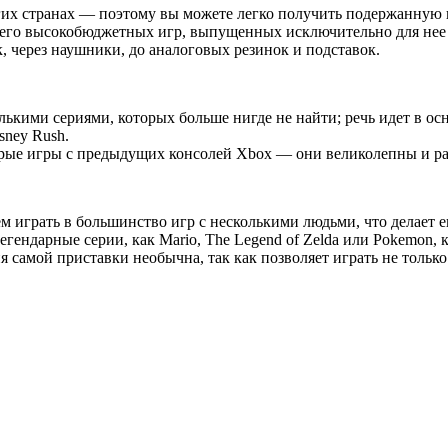
х странах — поэтому вы можете легко получить подержанную иг
его высокобюджетных игр, выпущенных исключительно для нее 
 через наушники, до аналоговых резинок и подставок.
кими сериями, которых больше нигде не найти; речь идет в осно
sney Rush.
рые игры с предыдущих консолей Xbox — они великолепны и ра
 играть в большинство игр с несколькими людьми, что делает е
егендарные серии, как Mario, The Legend of Zelda или Pokemon,
я самой приставки необычна, так как позволяет играть не только