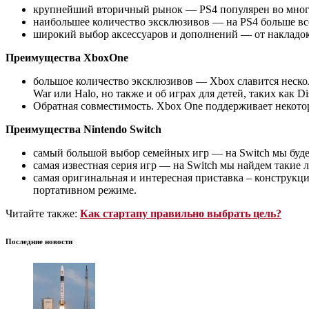
крупнейший вторичный рынок — PS4 популярен во многи
наибольшее количество эксклюзивов — на PS4 больше вс
широкий выбор аксессуаров и дополнений — от накладок,
Преимущества XboxOne
большое количество эксклюзивов — Xbox славится несколь
War или Halo, но также и об играх для детей, таких как Di
Обратная совместимость. Xbox One поддерживает некото
Преимущества Nintendo Switch
самый большой выбор семейных игр — на Switch мы будем
самая известная серия игр — на Switch мы найдем такие л
самая оригинальная и интересная приставка – конструкци
портативном режиме.
Читайте также:
Как стартапу правильно выбрать цель?
Последние новости