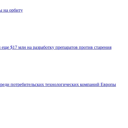
ы на орбиту
еще $17 млн на разработку препаратов против старения
среди потребительских технологических компаний Европы