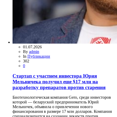
01.07.2026
By
admin
In
Публикации
302
0
Стартап с участием инвестора Юрия
Мельничека получил еще $17 млн на
разработку препаратов против старения
Биотехнологическая компания Gero, среди инвесторов
которой — беларуский предприниматель Юрий
Мельничек, объявила о привлечении нового
финансирования в размере 17 млн долларов. Компания
специализируется на создании лекарств против